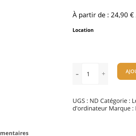
À partir de :
24,90
€
Location
quantité
AJO
de
Location
d'ordinateur
portable
UGS :
ND
Catégorie :
L
HP
d'ordinateur
Marque :
ProBook
G7
émentaires