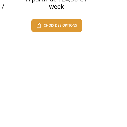
€
/
week
CHOIX DES OPTIONS