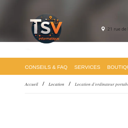
21 rue de
CONSEILS & FAQ
SERVICES
BOUTIQ
/
/
Accueil
Location
Location d’ordinateur porta