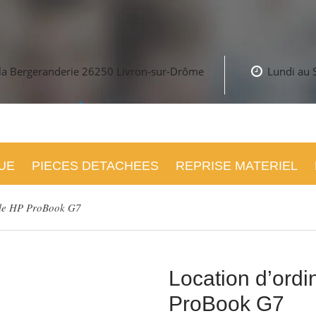
 la Bergeranderie
26250 Livron-sur-Drôme
Lundi au 
UE
PIECES DETACHEES
REPRISE MATERIEL
ble HP ProBook G7
Location d’ordi
ProBook G7