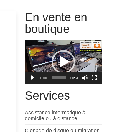
En vente en
boutique
Lecteur
vidéo
00:00
00:51
Services
Assistance informatique à
domicile ou à distance
Clonage de disque ou migration